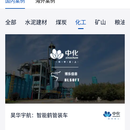
国内案例
海外案例
全部
水泥建材
煤炭
化工
矿山
粮油
昊华宇航：智能鹤管装车