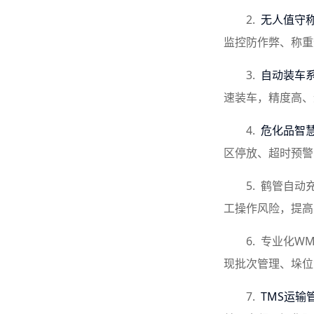
2.
无人值守
监控防作弊、称重
3.
自动装车
速装车，精度高、
4.
危化品智
区停放、超时预警
5. 鹤管自
工操作风险，提高
6. 专业化
现批次管理、垛位
7.
TMS运输