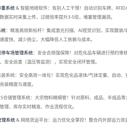
称重系统
& 智能地磅软件：告别人工干预！自动识别车牌、RFID/
数据实时采集上传，过磅效率提升3-5倍，堵塞管理漏洞。
系统
：精准高效新标杆！集成激光扫描、AI视觉识别，实现散装/
速度快、减少扬尘，大幅降低人工依赖与成本。
慧停车场管理系统
：安全合规强保障！对危化品车辆进行预约审
、安全巡查（温压等监测），实现安全闭环管理。
动充装系统：安全高效一体化！实现危化品液体/气体定量、自动
充装精度与速度。
WMS仓储管理系统：大宗物料精细管！针对原料、成品、半成品
管理、库存实时精准、作业流程优化。
管理系统
& 网络货运平台：运力优化全掌控！整合内外部运力资