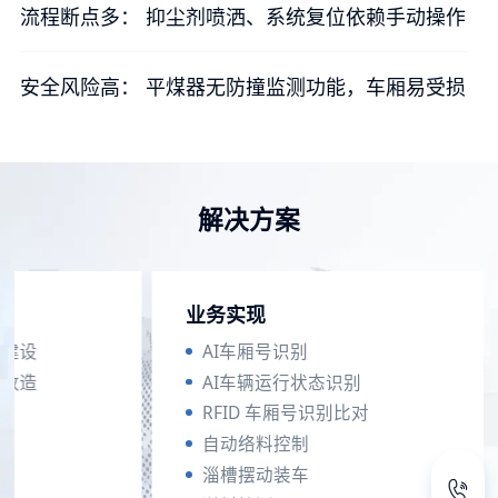
流程断点多： 抑尘剂喷洒、系统复位依赖手动操作
安全风险高： 平煤器无防撞监测功能，车厢易受损
解决方案
业务实现
统建设
AI车厢号识别
统改造
AI车辆运行状态识别
造
RFID 车厢号识别比对
造
自动络料控制
淄槽摆动装车