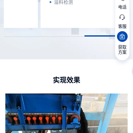
溢料检测
电话
自动平煤分煤
抑尘剂自动喷酒
客服
报警管理
报表管理
系统自动复位
获取
方案
实现效果